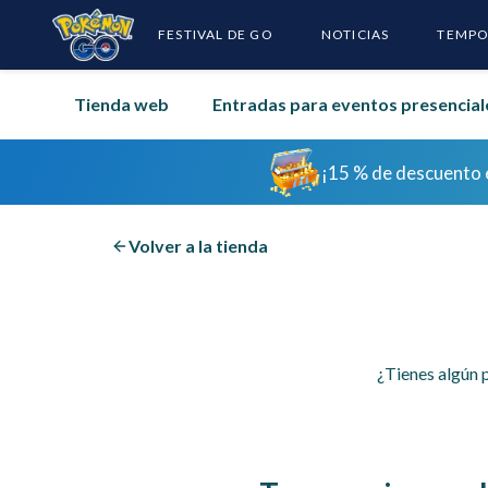
FESTIVAL DE GO
NOTICIAS
TEMPO
Tienda web
Entradas para eventos presencial
¡Inicia
¡15 % de descuento e
¡Inicia
Volver a la tienda
¿Tienes algún p