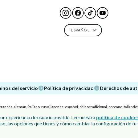
ESPAÑOL
inos del servicio
Política de privacidad
Derechos de aut
ancés, alemán, italiano, ruso, japonés, español, chino tradicional, coreano, tailandé
or experiencia de usuario posible. Lee nuestra
política de cookie
FREAK TM, ® y los nombres de los personajes son marcas comerciales de Nintendo.
so, las opciones que tienes y cómo cambiar la configuración de tu
 comercial de Google LLC. Juego básico disponible de forma gratuita. (Existen elem
permiso de un padre, madre o tutor antes de comprar objetos de pago.