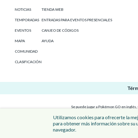
NOTICIAS
TIENDA WEB
TEMPORADAS
ENTRADAS PARA EVENTOS PRESENCIALES
EVENTOS
CANJEO DE CÓDIGOS
MAPA
AYUDA
COMUNIDAD
CLASIFICACIÓN
Térm
Se puede jugar a Pokémon GO en inglés, fr
Utilizamos cookies para ofrecerte la mej
©Scopely Explore ©Pokémon/Nintendo/Creatures/GAME 
para obtener más información sobre su u
comerciales de Apple Inc. Google Play es una marca
navegador.