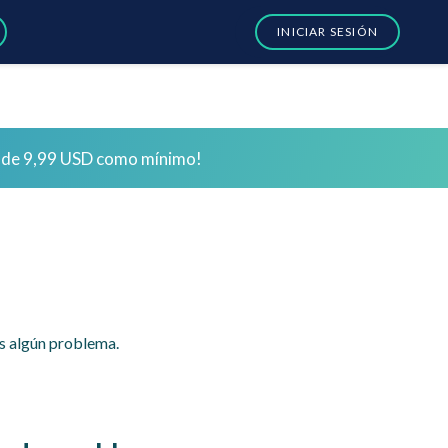
INICIAR SESIÓN
us!
Iniciar sesión
to de 9,99 USD como mínimo!
us!
Iniciar sesión
es algún problema.