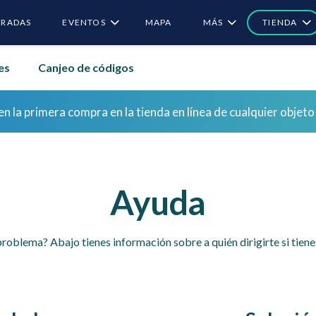
RADAS
EVENTOS
MAPA
MÁS
TIENDA
es
Canjeo de códigos
 sesión por primera vez para reclamar recompensas de bon
n la primera compra en la tienda en línea de cualquier obje
 sesión por primera vez para reclamar recompensas de bon
Ayuda
roblema? Abajo tienes información sobre a quién dirigirte si tien