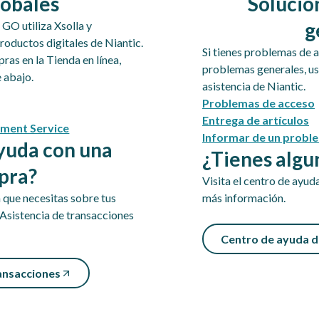
lobales
Solució
g
GO utiliza Xsolla y
productos digitales de Niantic.
Si tienes problemas de ac
ras en la Tienda en línea,
problemas generales, usa
e abajo.
asistencia de Niantic.
Problemas de acceso
Entrega de artículos
yment Service
Informar de un probl
yuda con una
¿Tienes algu
pra?
Visita el centro de ayud
n que necesitas sobre tus
más información.
 Asistencia de transacciones
Centro de ayuda de
ransacciones