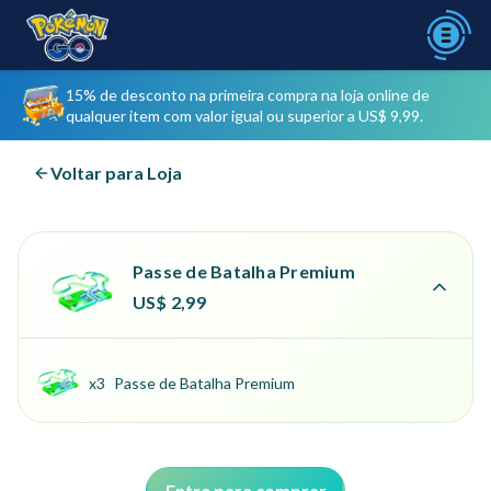
Faça login pela primeira vez para receber
Entrar
recompensas de bônus!
15% de desconto na primeira compra na loja online de
qualquer item com valor igual ou superior a US$ 9,99.
Faça login pela primeira vez para receber
Voltar para Loja
Entrar
recompensas de bônus!
Passe de Batalha Premium
US$ 2,99
x3
Passe de Batalha Premium
Entre para comprar