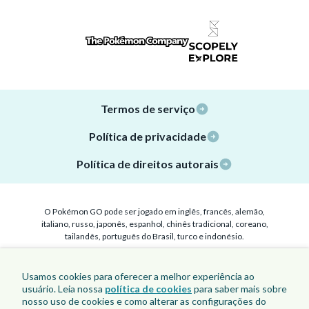
Termos de serviço
Política de privacidade
Política de direitos autorais
O Pokémon GO pode ser jogado em inglês, francês, alemão,
italiano, russo, japonês, espanhol, chinês tradicional, coreano,
tailandês, português do Brasil, turco e indonésio.
©Scopely Explore ©Pokémon/Nintendo/Creatures/GAME FREAK
TM, ® e nomes de personagens são marcas registradas da
Usamos cookies para oferecer a melhor experiência ao
Nintendo. Apple, o logotipo da Apple e a App Store são marcas
usuário. Leia nossa
política de cookies
para saber mais sobre
registradas da Apple Inc. Google Play é uma marca registrada da
nosso uso de cookies e como alterar as configurações do