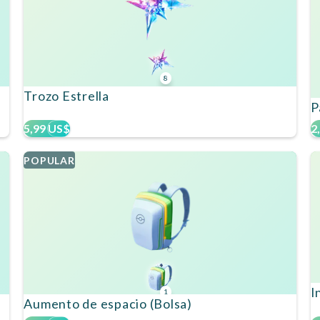
8
Trozo Estrella
P
5,99 US$
2
POPULAR
I
1
Aumento de espacio (Bolsa)