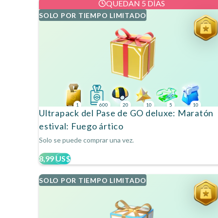
QUEDAN 5 DÍAS
SOLO POR TIEMPO LIMITADO
1
600
20
10
5
10
Ultrapack del Pase de GO deluxe: Maratón
estival: Fuego ártico
Solo se puede comprar una vez.
8,99 US$
SOLO POR TIEMPO LIMITADO