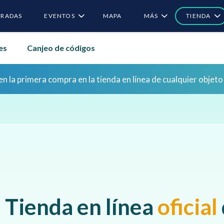
RADAS
EVENTOS
MAPA
MÁS
TIENDA
es
Canjeo de códigos
 sesión por primera vez para reclamar recompensas de bon
 sesión por primera vez para reclamar recompensas de bon
 Tienda en línea
oficial