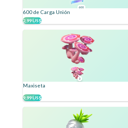
600
600 de Carga Unión
2,99 US$
3
Maxiseta
9,99 US$