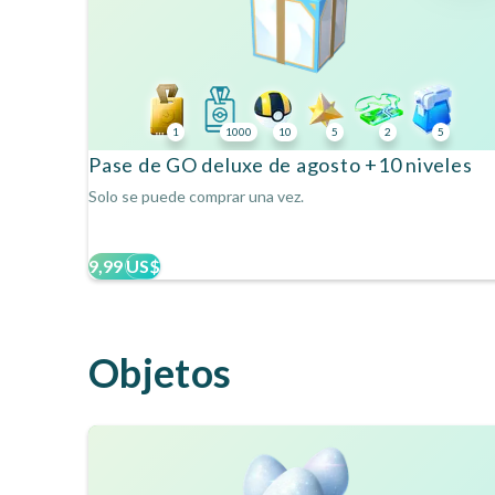
1
1000
10
5
2
5
Pase de GO deluxe de agosto +10 niveles
Solo se puede comprar una vez.
9,99 US$
Objetos