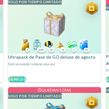
SOLO POR TIEMPO LIMITADO
S
1
1000
20
10
5
10
P
Ultrapack de Pase de GO deluxe de agosto
á
Solo se puede comprar una vez.
So
14,99 US$
6
QUEDAN 5 DÍAS
S
SOLO POR TIEMPO LIMITADO