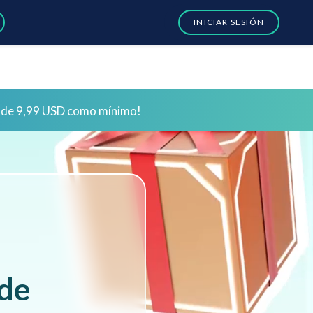
INICIAR SESIÓN
us!
Iniciar sesión
us!
Iniciar sesión
de