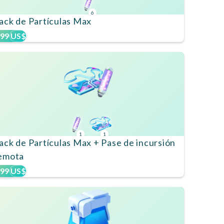
6
ack de Partículas Max
,99 US$
1
1
ack de Partículas Max + Pase de incursión
emota
,99 US$