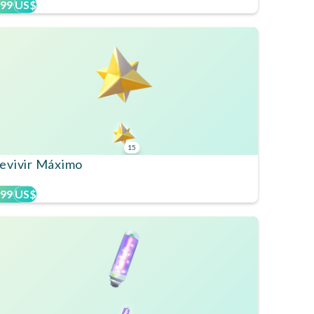
,99 US$
15
evivir Máximo
,99 US$