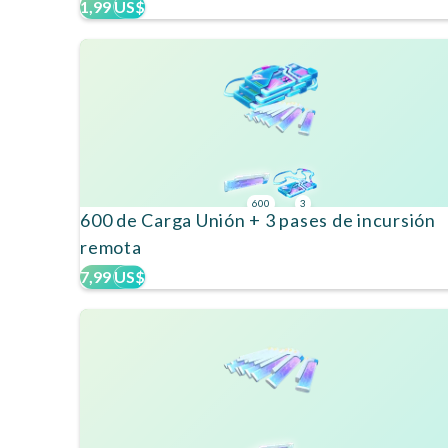
1,99 US$
600
3
600 de Carga Unión + 3 pases de incursión
remota
7,99 US$