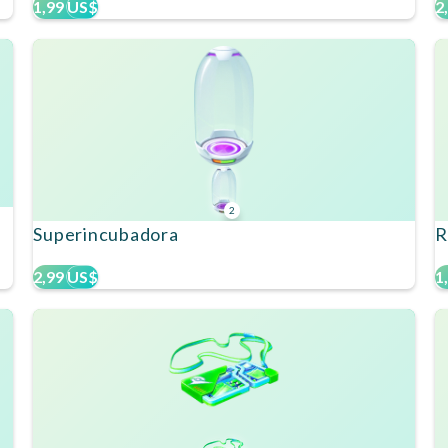
1,99 US$
2
2
Superincubadora
R
2,99 US$
1