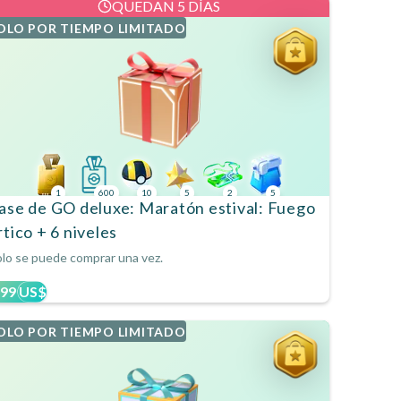
QUEDAN 5 DÍAS
OLO POR TIEMPO LIMITADO
1
600
10
5
2
5
ase de GO deluxe: Maratón estival: Fuego
rtico + 6 niveles
lo se puede comprar una vez.
,99 US$
OLO POR TIEMPO LIMITADO