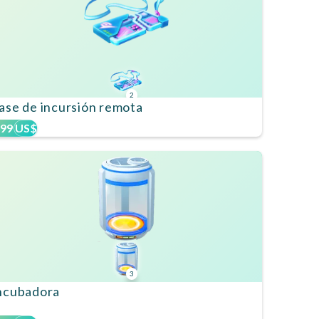
2
ase de incursión remota
,99 US$
3
ncubadora