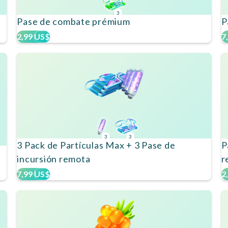
3
Pase de combate prémium
P
2,99 US$
7
3
3
3 Pack de Partículas Max + 3 Pase de
P
incursión remota
r
7,99 US$
2