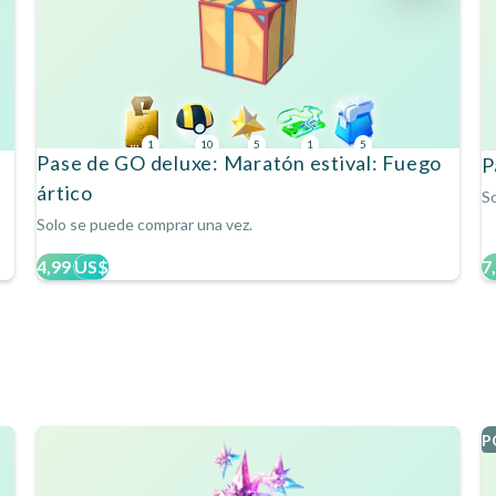
1
10
5
1
5
Pase de GO deluxe: Maratón estival: Fuego
P
ártico
So
Solo se puede comprar una vez.
4,99 US$
7
P