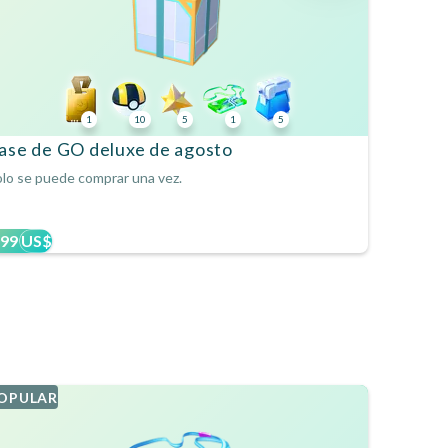
1
10
5
1
5
ase de GO deluxe de agosto
lo se puede comprar una vez.
,99 US$
OPULAR